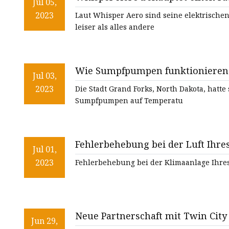
Jul 05,
Elektrojets
2023
Laut Whisper Aero sind seine elektrische
leiser als alles andere
Wie Sumpfpumpen funktionieren
Jul 03,
2023
Die Stadt Grand Forks, North Dakota, hatt
Sumpfpumpen auf Temperatu
Fehlerbehebung bei der Luft Ihre
Jul 01,
2023
Fehlerbehebung bei der Klimaanlage Ihres
Neue Partnerschaft mit Twin City
Jun 29,