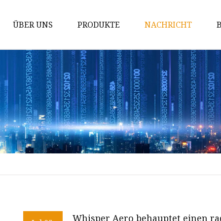
ÜBER UNS
PRODUKTE
NACHRICHT
Marine-Ausstattung
Marine-Axialventilator
Marine-Radialventilator
Industrieller Axialventilator
Industrieller Radialventilator
Whisper Aero behauptet einen radi