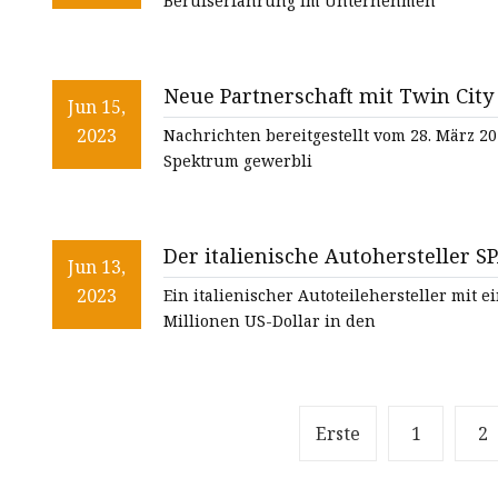
Berufserfahrung im Unternehmen
Neue Partnerschaft mit Twin City
Jun 15,
2023
Nachrichten bereitgestellt vom 28. März 202
Spektrum gewerbli
Der italienische Autohersteller S
Jun 13,
Elektrofahrzeug-Lüfter
2023
Ein italienischer Autoteilehersteller mit
Millionen US-Dollar in den
Erste
1
2